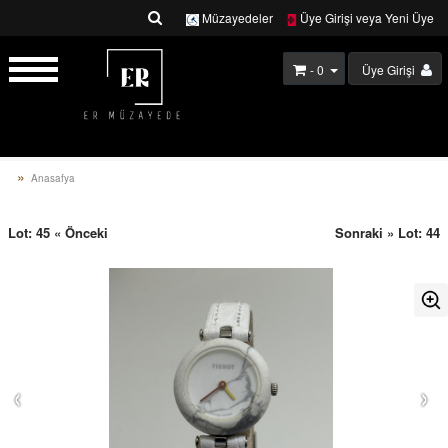
Müzayedeler
Üye Girişi veya Yeni Üye
- 0
Üye Girişi
Anasafya
Lot: 45 « Önceki
Sonraki » Lot: 44
‹
›