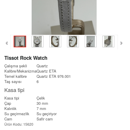
‹
›
Tissot Rock Watch
Çalışma şekli
Quartz
Kalibre/Mekanizma
Quartz ETA
Temel kalibre
Quartz ETA 976.001
Taş sayısı
6
Kasa tipi
Kasa tipi
Çelik
Çap
30 mm
Kalınlık
7 mm
Su geçirmezlik
Su geçiriyor
Cam
Safir cam
Ürün Kodu: 15620