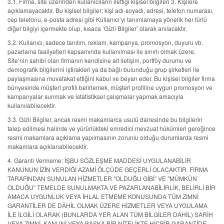
3.1. Firma, site üzerinden kullanıcıların ilettiği kişisel bilgileri 3. Kişilere
açıklamayacaktır. Bu kişisel bilgiler; kişi adı-soyadı, adresi, telefon numarası,
cep telefonu, e-posta adresi gibi Kullanıcı’yı tanımlamaya yönelik her türlü
diğer bilgiyi içermekte olup, kısaca ‘Gizli Bilgiler’ olarak anılacaktır.
3.2. Kullanıcı, sadece tanıtım, reklam, kampanya, promosyon, duyuru vb.
pazarlama faaliyetleri kapsamında kullanılması ile sınırlı olmak üzere,
Site’nin sahibi olan firmanın kendisine ait iletişim, portföy durumu ve
demografik bilgilerini iştirakleri ya da bağlı bulunduğu grup şirketleri ile
paylaşmasına muvafakat ettiğini kabul ve beyan eder. Bu kişisel bilgiler firma
bünyesinde müşteri profili belirlemek, müşteri profiline uygun promosyon ve
kampanyalar sunmak ve istatistiksel çalışmalar yapmak amacıyla
kullanılabilecektir.
3.3. Gizli Bilgiler, ancak resmi makamlarca usulü dairesinde bu bilgilerin
talep edilmesi halinde ve yürürlükteki emredici mevzuat hükümleri gereğince
resmi makamlara açıklama yapılmasının zorunlu olduğu durumlarda resmi
makamlara açıklanabilecektir.
4. Garanti Vermeme: İŞBU SÖZLEŞME MADDESİ UYGULANABİLİR
KANUNUN İZİN VERDİĞİ AZAMİ ÖLÇÜDE GEÇERLİ OLACAKTIR. FİRMA
TARAFINDAN SUNULAN HİZMETLER "OLDUĞU GİBİ” VE "MÜMKÜN
OLDUĞU” TEMELDE SUNULMAKTA VE PAZARLANABİLİRLİK, BELİRLİ BİR
AMACA UYGUNLUK VEYA İHLAL ETMEME KONUSUNDA TÜM ZIMNİ
GARANTİLER DE DÂHİL OLMAK ÜZERE HİZMETLER VEYA UYGULAMA
İLE İLGİLİ OLARAK (BUNLARDA YER ALAN TÜM BİLGİLER DÂHİL) SARİH
VEYA ZIMNİ, KANUNİ VEYA BAŞKA BİR NİTELİKTE HİÇBİR GARANTİDE