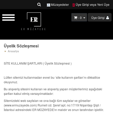
Müzayedeler
Üye Girişi veya Yeni Üye
- 0
Üye Girişi
Üyelik Sözleşmesi
Anasafya
SİTE KULLANIM ŞARTLARI ( Üyelik Sözleşmesi )
Lütfen sitemizi kullanmadan evvel bu ‘site kullanım şartları’nı dikkatlice
okuyunuz.
Bu alışveriş sitesini kullanan ve alışveriş yapan müşterilerimiz aşağıdaki
şartları kabul etmiş varsayılmaktadır:
Sitemizdeki web sayfaları ve ona bağlı tüm sayfalar ve görseller
(www.ermuzayede.com) Rumeli cd. Şeref apt. no:17/19 Nişantaşı Şişli /
İstanbul adresindeki ER MÜZAYEDE'ın malıdır ve onun tarafından işletilir.