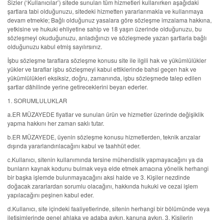
Sizler (‘Kullanıcılar’) sitede sunulan tüm hizmetleri kullanırken aşağıdaki
şartlara tabi olduğunuzu, sitedeki hizmetten yararlanmakla ve kullanmaya
devam etmekle; Bağlı olduğunuz yasalara göre sözleşme imzalama hakkına,
yetkisine ve hukuki ehliyetine sahip ve 18 yaşın üzerinde olduğunuzu, bu
sözleşmeyi okuduğunuzu, anladığınızı ve sözleşmede yazan şartlarla bağlı
olduğunuzu kabul etmiş sayılırsınız.
İşbu sözleşme taraflara sözleşme konusu site ile ilgili hak ve yükümlülükler
yükler ve taraflar işbu sözleşmeyi kabul ettiklerinde bahsi geçen hak ve
yükümlülükleri eksiksiz, doğru, zamanında, işbu sözleşmede talep edilen
şartlar dâhilinde yerine getireceklerini beyan ederler.
1. SORUMLULUKLAR
a.ER MÜZAYEDE fiyatlar ve sunulan ürün ve hizmetler üzerinde değişiklik
yapma hakkını her zaman saklı tutar.
b.ER MÜZAYEDE, üyenin sözleşme konusu hizmetlerden, teknik arızalar
dışında yararlandırılacağını kabul ve taahhüt eder.
c.Kullanıcı, sitenin kullanımında tersine mühendislik yapmayacağını ya da
bunların kaynak kodunu bulmak veya elde etmek amacına yönelik herhangi
bir başka işlemde bulunmayacağını aksi halde ve 3. Kişiler nezdinde
doğacak zararlardan sorumlu olacağını, hakkında hukuki ve cezai işlem
yapılacağını peşinen kabul eder.
d.Kullanıcı, site içindeki faaliyetlerinde, sitenin herhangi bir bölümünde veya
iletişimlerinde genel ahlaka ve adaba aykırı, kanuna aykırı, 3. Kişilerin