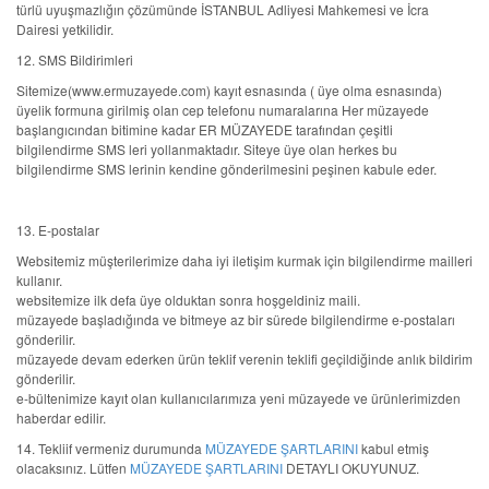
türlü uyuşmazlığın çözümünde İSTANBUL Adliyesi Mahkemesi ve İcra
Dairesi yetkilidir.
12. SMS Bildirimleri
Sitemize(www.ermuzayede.com) kayıt esnasında ( üye olma esnasında)
üyelik formuna girilmiş olan cep telefonu numaralarına Her müzayede
başlangıcından bitimine kadar ER MÜZAYEDE tarafından çeşitli
bilgilendirme SMS leri yollanmaktadır. Siteye üye olan herkes bu
bilgilendirme SMS lerinin kendine gönderilmesini peşinen kabule eder.
13. E-postalar
Websitemiz müşterilerimize daha iyi iletişim kurmak için bilgilendirme mailleri
kullanır.
websitemize ilk defa üye olduktan sonra hoşgeldiniz maili.
müzayede başladığında ve bitmeye az bir sürede bilgilendirme e-postaları
gönderilir.
müzayede devam ederken ürün teklif verenin teklifi geçildiğinde anlık bildirim
gönderilir.
e-bültenimize kayıt olan kullanıcılarımıza yeni müzayede ve ürünlerimizden
haberdar edilir.
14. Tekliif vermeniz durumunda
MÜZAYEDE ŞARTLARINI
kabul etmiş
olacaksınız. Lütfen
MÜZAYEDE ŞARTLARINI
DETAYLI OKUYUNUZ.