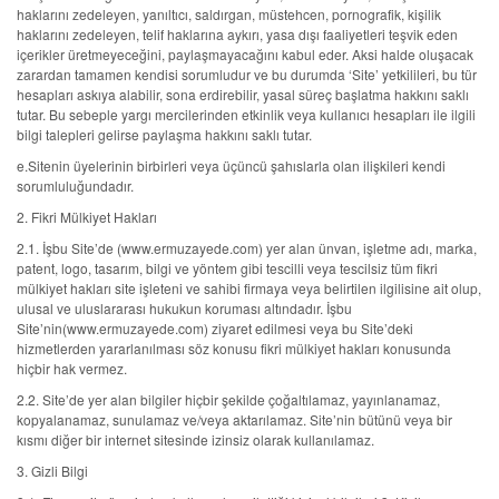
haklarını zedeleyen, yanıltıcı, saldırgan, müstehcen, pornografik, kişilik
haklarını zedeleyen, telif haklarına aykırı, yasa dışı faaliyetleri teşvik eden
içerikler üretmeyeceğini, paylaşmayacağını kabul eder. Aksi halde oluşacak
zarardan tamamen kendisi sorumludur ve bu durumda ‘Site’ yetkilileri, bu tür
hesapları askıya alabilir, sona erdirebilir, yasal süreç başlatma hakkını saklı
tutar. Bu sebeple yargı mercilerinden etkinlik veya kullanıcı hesapları ile ilgili
bilgi talepleri gelirse paylaşma hakkını saklı tutar.
e.Sitenin üyelerinin birbirleri veya üçüncü şahıslarla olan ilişkileri kendi
sorumluluğundadır.
2. Fikri Mülkiyet Hakları
2.1. İşbu Site’de (www.ermuzayede.com) yer alan ünvan, işletme adı, marka,
patent, logo, tasarım, bilgi ve yöntem gibi tescilli veya tescilsiz tüm fikri
mülkiyet hakları site işleteni ve sahibi firmaya veya belirtilen ilgilisine ait olup,
ulusal ve uluslararası hukukun koruması altındadır. İşbu
Site’nin(www.ermuzayede.com) ziyaret edilmesi veya bu Site’deki
hizmetlerden yararlanılması söz konusu fikri mülkiyet hakları konusunda
hiçbir hak vermez.
2.2. Site’de yer alan bilgiler hiçbir şekilde çoğaltılamaz, yayınlanamaz,
kopyalanamaz, sunulamaz ve/veya aktarılamaz. Site’nin bütünü veya bir
kısmı diğer bir internet sitesinde izinsiz olarak kullanılamaz.
3. Gizli Bilgi