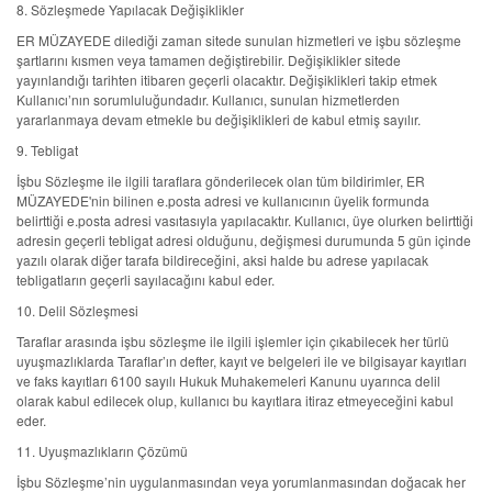
8. Sözleşmede Yapılacak Değişiklikler
ER MÜZAYEDE dilediği zaman sitede sunulan hizmetleri ve işbu sözleşme
şartlarını kısmen veya tamamen değiştirebilir. Değişiklikler sitede
yayınlandığı tarihten itibaren geçerli olacaktır. Değişiklikleri takip etmek
Kullanıcı’nın sorumluluğundadır. Kullanıcı, sunulan hizmetlerden
yararlanmaya devam etmekle bu değişiklikleri de kabul etmiş sayılır.
9. Tebligat
İşbu Sözleşme ile ilgili taraflara gönderilecek olan tüm bildirimler, ER
MÜZAYEDE'nin bilinen e.posta adresi ve kullanıcının üyelik formunda
belirttiği e.posta adresi vasıtasıyla yapılacaktır. Kullanıcı, üye olurken belirttiği
adresin geçerli tebligat adresi olduğunu, değişmesi durumunda 5 gün içinde
yazılı olarak diğer tarafa bildireceğini, aksi halde bu adrese yapılacak
tebligatların geçerli sayılacağını kabul eder.
10. Delil Sözleşmesi
Taraflar arasında işbu sözleşme ile ilgili işlemler için çıkabilecek her türlü
uyuşmazlıklarda Taraflar’ın defter, kayıt ve belgeleri ile ve bilgisayar kayıtları
ve faks kayıtları 6100 sayılı Hukuk Muhakemeleri Kanunu uyarınca delil
olarak kabul edilecek olup, kullanıcı bu kayıtlara itiraz etmeyeceğini kabul
eder.
11. Uyuşmazlıkların Çözümü
İşbu Sözleşme’nin uygulanmasından veya yorumlanmasından doğacak her