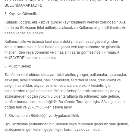
BULUNMAMAKTADIR.
5. Kayıt ve Güvenlik
Kullanıcı, doğru, eksiksiz ve güncel kayıt bilgilerini vermek zorundadır. Aksi
halde bu Sözleşme ihlal edilmiş sayılacak ve Kullanıcı bilgilendirilmeksizin
hesap kapatılabilecektir.
Kullanıcı, site ve üçüncü taraf sitelerdeki şifre ve hesap güvenliğinden
kendisi sorumludur. Aksi halde oluşacak veri kayıplarından ve güvenlik
ihlallerinden veya donanım ve cihazların zarar görmesinden Firma(ER
MÜZAYEDE) sorumlu tutulamaz.
6. Mücbir Sebep
Tarafların kontrolünde olmayan; tabii afetler, yangın, patlamalar, iç savaşlar,
savaşlar, ayaklanmalar, halk hareketleri, seferberlik ilanı, grev, lokavt ve
salgın hastalıklar, altyapı ve internet arızaları, elektrik kesintisi gibi
sebeplerden (aşağıda birlikte "Mücbir Sebep” olarak anılacaktır.) dolayı
sözleşmeden doğan yükümlülükler taraflarca ifa edilemez hale gelirse,
taraflar bundan sorumlu değildir. Bu sürede Taraflar’ın işbu Sözleşme’den
doğan hak ve yükümlülükleri askıya alınır.
7. Sözleşmenin Bütünlüğü ve Uygulanabilirlik
İşbu sözleşme şartlarından biri, kısmen veya tamamen geçersiz hale gelirse,
sözleşmenin geri kalanı geçerliliğini korumaya devam eder.